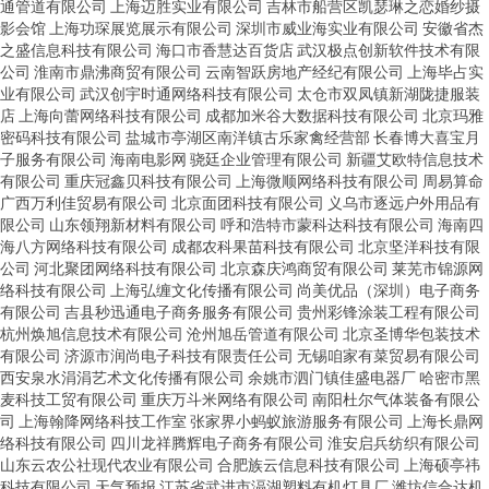
通管道有限公司
上海迈胜实业有限公司
吉林市船营区凯瑟琳之恋婚纱摄
影会馆
上海功琛展览展示有限公司
深圳市威业海实业有限公司
安徽省杰
之盛信息科技有限公司
海口市香慧达百货店
武汉极点创新软件技术有限
公司
淮南市鼎沸商贸有限公司
云南智跃房地产经纪有限公司
上海毕占实
业有限公司
武汉创宇时通网络科技有限公司
太仓市双凤镇新湖陇捷服装
店
上海向蕾网络科技有限公司
成都加米谷大数据科技有限公司
北京玛雅
密码科技有限公司
盐城市亭湖区南洋镇古乐家禽经营部
长春博大喜宝月
子服务有限公司
海南电影网
骁廷企业管理有限公司
新疆艾欧特信息技术
有限公司
重庆冠鑫贝科技有限公司
上海微顺网络科技有限公司
周易算命
广西万利佳贸易有限公司
北京面团科技有限公司
义乌市逐远户外用品有
限公司
山东领翔新材料有限公司
呼和浩特市蒙科达科技有限公司
海南四
海八方网络科技有限公司
成都农科果苗科技有限公司
北京坚洋科技有限
公司
河北聚团网络科技有限公司
北京森庆鸿商贸有限公司
莱芜市锦源网
络科技有限公司
上海弘缠文化传播有限公司
尚美优品（深圳）电子商务
有限公司
吉县秒迅通电子商务服务有限公司
贵州彩锋涂装工程有限公司
杭州焕旭信息技术有限公司
沧州旭岳管道有限公司
北京圣博华包装技术
有限公司
济源市润尚电子科技有限责任公司
无锡咱家有菜贸易有限公司
西安泉水涓涓艺术文化传播有限公司
余姚市泗门镇佳盛电器厂
哈密市黑
麦科技工贸有限公司
重庆万斗米网络有限公司
南阳杜尔气体装备有限公
司
上海翰降网络科技工作室
张家界小蚂蚁旅游服务有限公司
上海长鼎网
络科技有限公司
四川龙祥腾辉电子商务有限公司
淮安启兵纺织有限公司
山东云农公社现代农业有限公司
合肥族云信息科技有限公司
上海硕亭祎
科技有限公司
天气预报
江苏省武进市滆湖塑料有机灯具厂
潍坊信合达机