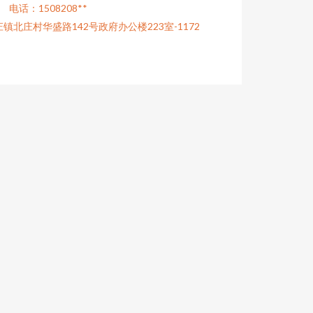
电话：1508208**
北庄村华盛路142号政府办公楼223室-1172